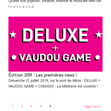
Qu’elle soit joyeuse, créative, investie et musicale bien sûr
! ♪ ♫ ♪ ♪ ♫ ♪ ♪ ♫
Édition 2019 : Les premières news !
Dimanche 21 juillet 2019, sur le port de Mèze : DELUXE +
VAUDOU GAME + CHEKIDJY - La billetterie est ouverte !
1
2
3
4
5
Page 5 sur 5