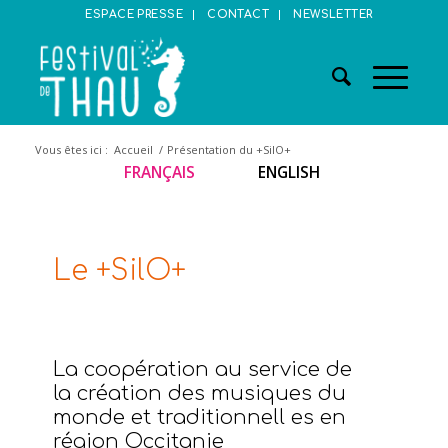
ESPACE PRESSE
CONTACT
NEWSLETTER
Vous êtes ici :
Accueil
/
Présentation du +SilO+
FRANÇAIS
ENGLISH
Le +SilO+
La coopération au service de
la création des musiques du
monde et traditionnell es en
région Occitanie