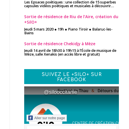
Les Epsaces poétiques : une collection de 15 superbes
capsules vidéos poétiques et musicales à découvrir…
Sortie de résidence de Riu de l’Aire, création du
+SilO+
Jeudi 5 mars 2020 ● 19h ● Piano Tiroir ● Balaruc-les-
Bains
Sortie de résidence Chekidjy à Mèze
Jeudi 14 avril de 18h30 à 19h15 à l’École de musique de
Mèze, salle Xenakis (en accès libre et gratuit)
SUIVEZ LE +SILO+ SUR
FACEBOOK
@silooccitanie
Aller sur notre page