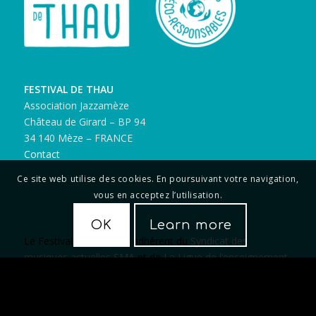
FESTIVAL DE THAU
Association Jazzamèze
Château de Girard – BP 94
34 140 Mèze – FRANCE
Contact
Ce site web utilise des cookies. En poursuivant votre navigation,
vous en acceptez l’utilisation.
OK
Learn more
Le Festival de Thau est adhérent du
Syndicat des
musiques actuelles SMA
et de
La Ligue de l’enseignement
et membre des réseaux
Occitanie en scène
et
Zone
franche
.