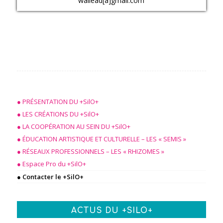
wallead[a]gmail.com
● PRÉSENTATION DU +SilO+
● LES CRÉATIONS DU +SilO+
● LA COOPÉRATION AU SEIN DU +SilO+
● ÉDUCATION ARTISTIQUE ET CULTURELLE – LES « SEMIS »
● RÉSEAUX PROFESSIONNELS – LES « RHIZOMES »
● Espace Pro du +SilO+
● Contacter le +SilO+
ACTUS DU +SILO+