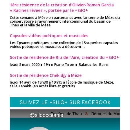
1ère résidence de la création d’Olivier-Roman Garcia
« Racines rêvées », portée par le +SilO+
Cette semaine à Mèze en partenariat avec l’antenne de Mèze du
conservatoire à rayonnement intercommunal du bassin de
Thau et la ville de Mèze
Capsules vidéos poétiques et musicales
Les Epsaces poétiques : une collection de 15 superbes capsules
vidéos poétiques et musicales à découvrir…
Sortie de résidence de Riu de l’Aire, création du +SilO+
Jeudi 5 mars 2020 ● 19h ● Piano Tiroir ● Balaruc-les-Bains
Sortie de résidence Chekidjy à Mèze
Jeudi 14 avril de 18h30 à 19h15 à l’École de musique de Mèze,
salle Xenakis (en accès libre et gratuit)
SUIVEZ LE +SILO+ SUR FACEBOOK
@silooccitanie