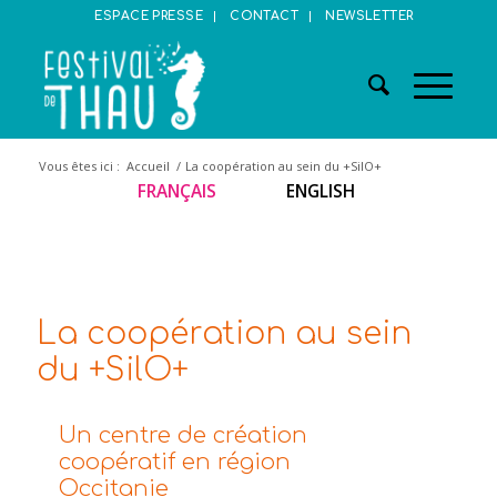
ESPACE PRESSE
CONTACT
NEWSLETTER
Vous êtes ici :
Accueil
/
La coopération au sein du +SilO+
FRANÇAIS
ENGLISH
La coopération au sein
du +SilO+
Un centre de création
coopératif en région
Occitanie