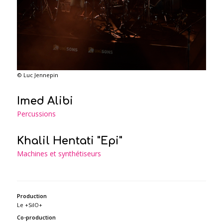
© Luc Jennepin
Imed Alibi
Percussions
Khalil Hentati "Epi"
Machines et synthétiseurs
Production
Le +SilO+
Co-production