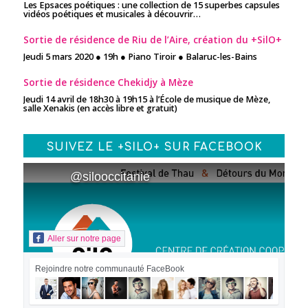
Les Epsaces poétiques : une collection de 15 superbes capsules
vidéos poétiques et musicales à découvrir…
Sortie de résidence de Riu de l’Aire, création du +SilO+
Jeudi 5 mars 2020 ● 19h ● Piano Tiroir ● Balaruc-les-Bains
Sortie de résidence Chekidjy à Mèze
Jeudi 14 avril de 18h30 à 19h15 à l’École de musique de Mèze,
salle Xenakis (en accès libre et gratuit)
SUIVEZ LE +SILO+ SUR FACEBOOK
@silooccitanie
Aller sur notre page
Rejoindre notre communauté FaceBook