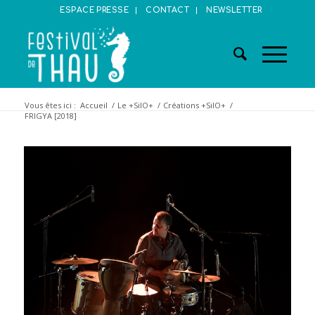
ESPACE PRESSE
CONTACT
NEWSLETTER
Vous êtes ici :
Accueil
/
Le +SilO+
/
Créations +SilO+
/
FRIGYA [2018]